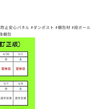
。
沫防止安心パネル
#ダンポスト
#梱包材
#段ボール
良梱包